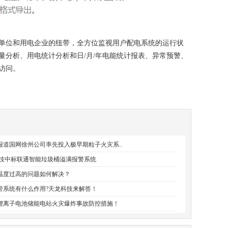
单位
和用电企业的纽带，全方位监视用户配电系统的运行
状
量分析、用电
统计
分析
和
日
/月/年
电
能
统计
报表、异常
预警、
访问。
报道国网徐州公司率先投入极早期粒子火灾系..
科技中标联通智能垃圾桶溢满报警系统
温度过高的问题如何解决？
管系统有什么作用?天龙科技来解答！
锂离子电池储能电站火灾爆炸事故防控措施！