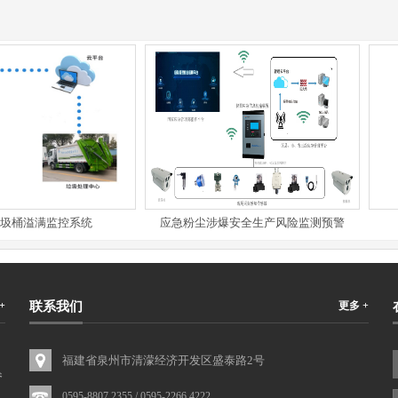
桶溢满监控系统
应急粉尘涉爆安全生产风险监测预警
+
联系我们
更多 +
福建省泉州市清濛经济开发区盛泰路2号
参
0595-8807 2355 / 0595-2266 4222