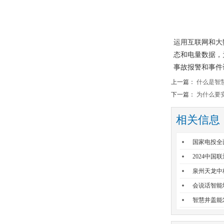
运用互联网和大
态
和
电量
数据，
事故
报警和
事件
上一篇：
什么是智
下一篇：
为什么要
相关信息
国家电投全
2024中国
泉州天龙中
会说话智能
智慧井盖能