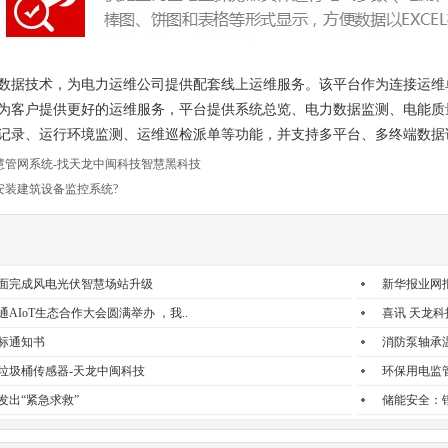
数据技术，为
电力
运维
公司
提供
配套线上运维服务
。该平台作为连接运维
为
客户
提供更好的运维服务
，
平台提供
系统总览
、电力数据监测、电能质
记录、运行环境监测、运维
巡检
派单等功能，并支持多平台、多终端数据
慧管网系统-找天龙中闽科技智慧黑科技
安装建筑设备监控系统?
面完成风电光伏智慧场站升级
新华报业网
联通AIoT生态合作大会圆满举办 ，我..
喜讯 天龙
标通知书
消防泵轴承
垃圾桶传感器-天龙中闽科技
环保用电监
发出“紧急求救”
储能安全：