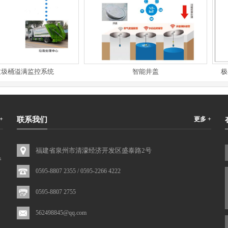
桶溢满监控系统
智能井盖
极早
+
联系我们
更多 +
福建省泉州市清濛经济开发区盛泰路2号
参
0595-8807 2355 / 0595-2266 4222
0595-8807 2755
562498845@qq.com