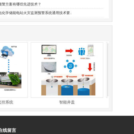
预警方案有哪些先进技术？
电化学储能电站火灾监测预警系统通用技术要..
统
智能井盖
极早期热解粒子火
在线留言