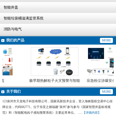
智能井盖
智能垃圾桶溢满监管系统
消防与电气
我们的产品
MORE
盖
极早期热解粒子火灾预警与智能
应急粉尘涉爆安全
灭火系统
预警系
关于我们
MORE
123泉州市天龙电子科技有限公司，国家高新技术企业，登入海峡股权交易中心挂
牌企业，代码682771。位于东亚之都福建“泉州”参与参与《国家智慧井盖标准规
范》和《智能配电粒子感知预警系统》主要起草单位。 ......
【详细内容】