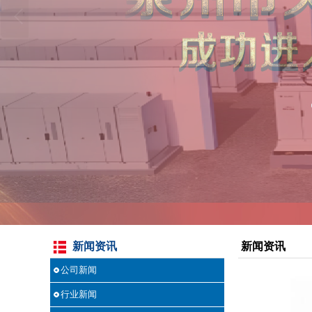
新闻资讯
新闻资讯
公司新闻
行业新闻