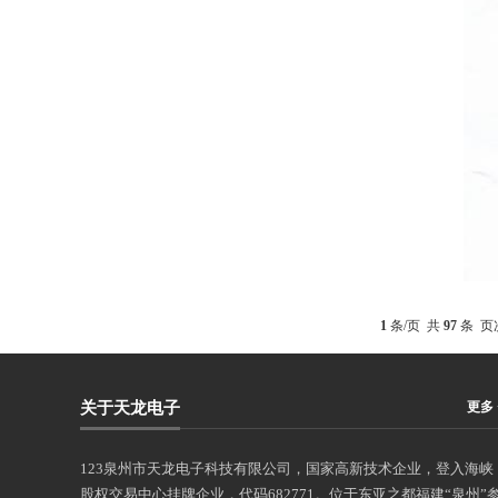
1
条/页 共
97
条 页
关于天龙电子
更多 
123泉州市天龙电子科技有限公司，国家高新技术企业，登入海峡
股权交易中心挂牌企业，代码682771。位于东亚之都福建“泉州”