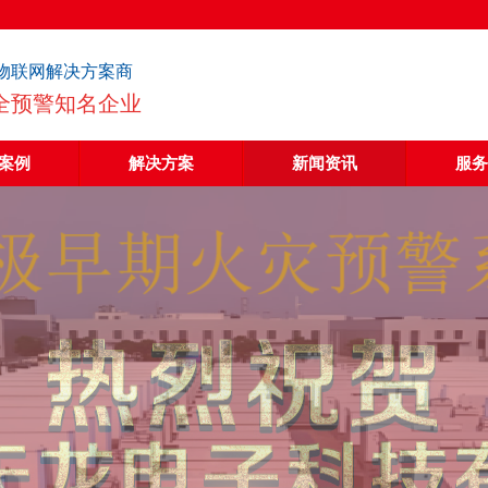
物联网解决方案商
全预警知名企业
案例
解决方案
新闻资讯
服务