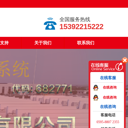
全国服务热线
15392215222
支持
关于我们
联系我们
在线客服
在线咨询
在线咨询
在线咨询
客服电话
0595-8807 2355