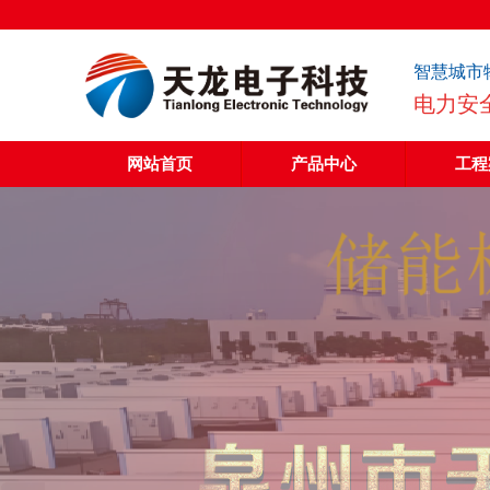
智慧城市
电力安
网站首页
产品中心
工程