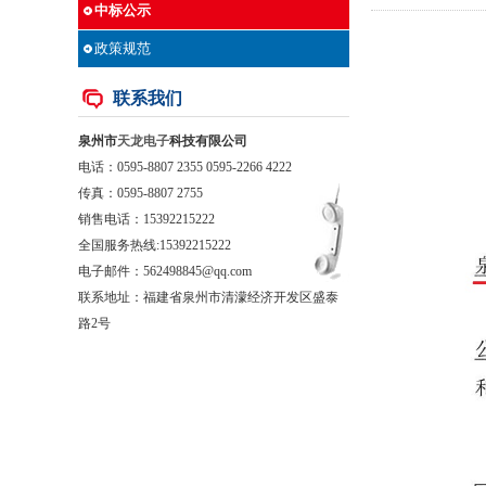
中标公示
政策规范
联系我们
泉州市
天龙电子
科技有限公司
电话：0595-8807 2355 0595-2266 4222
传真：0595-8807 2755
销售电话：
15392215222
全国服务热线:15392215222
电子邮件：562498845@qq.com
联系地址：福建省泉州市清濛经济开发区盛泰
路2号