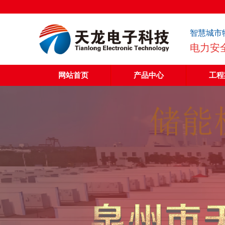
智慧城市
电力安
网站首页
产品中心
工程