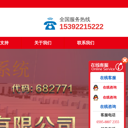
全国服务热线
15392215222
支持
关于我们
联系我们
在线客服
在线咨询
在线咨询
在线咨询
客服电话
0595-8807 2355