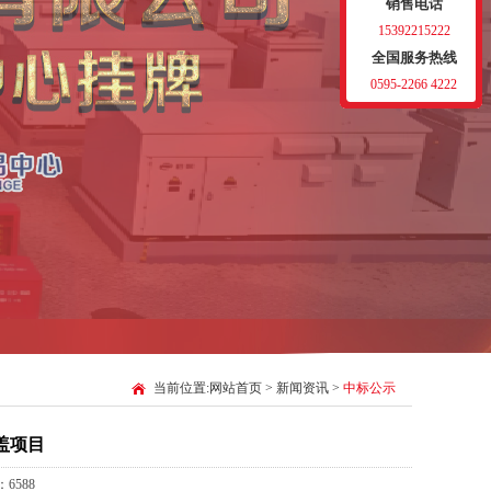
销售电话
15392215222
全国服务热线
0595-2266 4222
当前位置:
网站首页
>
新闻资讯
>
中标公示
盖项目
6588