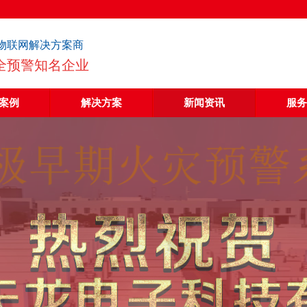
物联网解决方案商
全预警知名企业
案例
解决方案
新闻资讯
服务