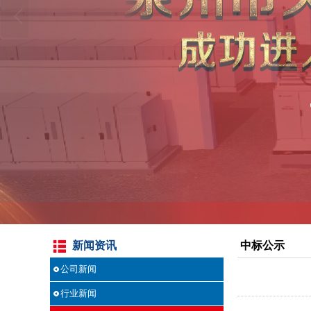
新闻资讯
中标公示
公司新闻
行业新闻