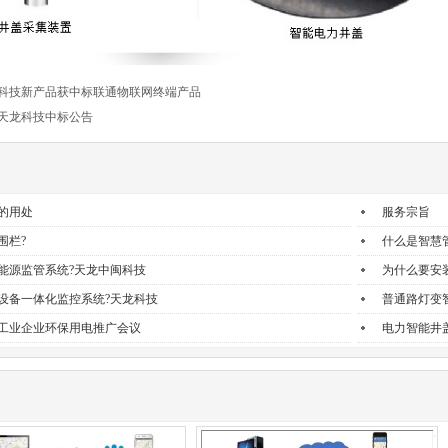
龙科技新产品获中标联通物联网终端产品
-天龙科技中标公告
的用处
服务宗旨
围栏?
什么是智慧
能源监管系统?天龙中闽科技
为什么要安
设备一体化监控系统?天龙科技
普通路灯变
工业企业环保用电推广会议
电力智能井