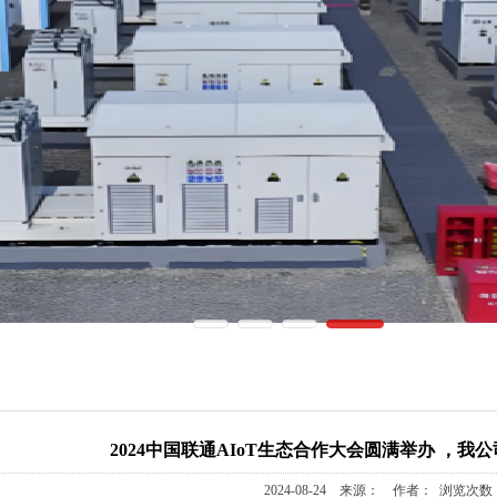
2024中国联通AIoT生态合作大会圆满举办 ，
2024-08-24 来源： 作者： 浏览次数：