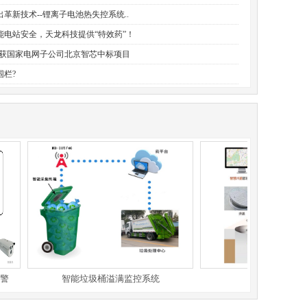
革新技术--锂离子电池热失控系统..
能电站安全，天龙科技提供“特效药”！
喜获国家电网子公司北京智芯中标项目
围栏?
智能垃圾桶溢满监控系统
智能井盖