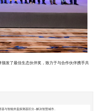
伴颁发了最佳生态伙伴奖，致力于与合作伙伴携手共
器与智能井盖探测器区分--解决智慧城市..