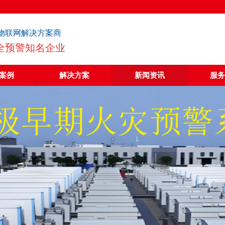
物联网解决方案商
全预警知名企业
案例
解决方案
新闻资讯
服务