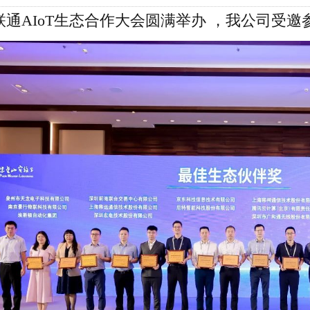
国联通AIoT生态合作大会圆满举办 ，我公司受