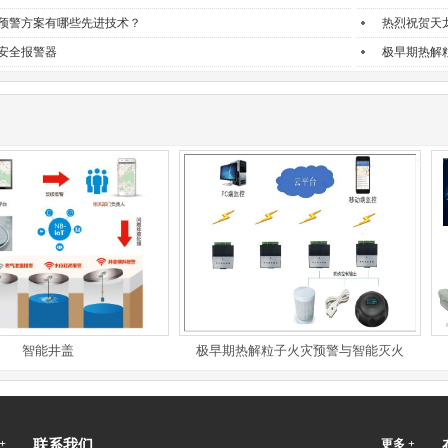
预警方案有哪些先进技术？
热烈祝贺天
安全报警器
极早期热解
智能井盖
极早期热解粒子火灾预警与智能灭火
应
+
联系我们
更多 +