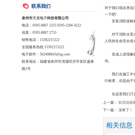
联系我们
对于我们现在来说
一下吧!
泉州市
天龙电子
科技有限公司
安装消防巡检柜的
电话：0595-8807 2355 0595-2266 4222
传真：0595-8807 2755
对于消防水泵来说
销售电话：
15392215222
人民的生命安全造
全国服务热线:15392215222
电子邮件：562498845@qq.com
造成上述现象的主
动。
联系地址：福建省泉州市清濛经济开发区盛泰
路2号
我们在施工中也多
行检查，但是由于
在这里我们只是为
上一篇：
软启动器
下一篇： 没有了！
相关信息