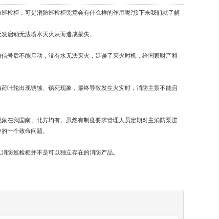
巡检柜，可是消防巡检柜究竟会有什么样的作用呢?接下来我们就了解
发启动无法喷水灭火从而造成损失。
信号后不能启动，没有水无法灭火，延误了灭火时机，给国家财产和
荷叶轮出现锈蚀、锈死现象，最终导致发生火灾时，消防主泵不能启
象在我国南、北方均有。虽然有制度要求管理人员定期对主消防泵进
中的一个致命问题。
消防巡检柜并不是可以独立存在的消防产品。