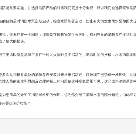
消防是首要话题，在选择消防产品的时候我们更是十分重视，所以我们会选择安装消防
目的是对消防水泵定期启动，检查水泵能否启动，防止有火情发生而水泵却因为无
，普遍存在一个问题：那就是在建筑物发生火灾时，有相当多的消防泵在接到启动
成了极大的损失。
要原因就是消防主泵在平时无火情时是不启动的，随着时间的推移，水泵内部泵轴
次见到很多单位的消防泵自安装以来从未启动过，以致现在已锈成一堆废铁。此现
管理人员的素质和思想及管理体制上的问题使这种现象屡屡可见，这已成为消防系统
您简单的介绍了消防巡检柜的作用，也为你介绍了消防水泵的部分知识，由此可见
都有哪些保护功能？