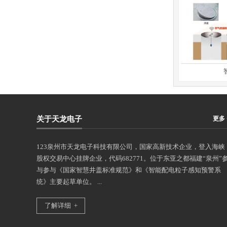
统
应急粉尘涉爆安全生产风险监测预警
智能
关于天龙电子
更多 
123泉州市天龙电子科技有限公司，国家高新技术企业，登入海峡
股权交易中心挂牌企业，代码682771。位于东亚之都福建“泉州”
与参与《国家智慧井盖标准规范》和《智能配电粒子感知预警系
统》主要起草单位。 ...
了解详细 +