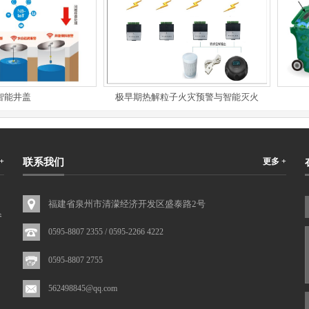
井盖
极早期热解粒子火灾预警与智能灭火
智
+
联系我们
更多 +
福建省泉州市清濛经济开发区盛泰路2号
参
0595-8807 2355 / 0595-2266 4222
0595-8807 2755
562498845@qq.com