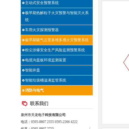
主动式安全预警系统
极早期热解粒子火灾预警与智能灭火系
统
车用火灾探测报警器
极早期吸气云室多维多感火灾预警系统
粉尘涉爆安全生产风险监测预警系统
电缆沟盖板环境监测装置
智能井盖
智能垃圾桶溢满监管系统
消防与电气
联系我们
泉州市
天龙电子
科技有限公司
电话：0595-8807 2355 0595-2266 4222
传真：0595-8807 2755