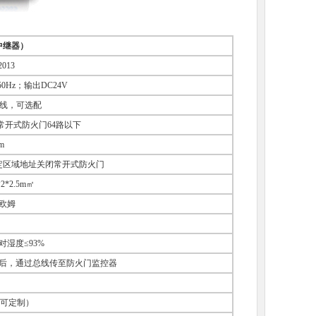
中继器）
2013
0Hz；输出DC24V
总线，可选配
常开式防火门64路以下
m
定区域地址关闭常开式防火门
*2.5m㎡
M欧姆
相对湿度≤93%
后，通过总线传至防火门监控器
特殊可定制）