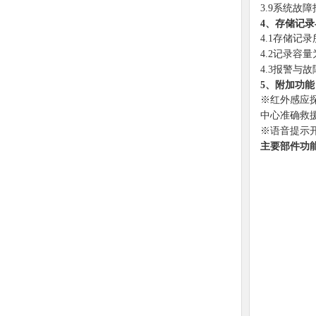
3.9系统故
4、存储记
4.1存储记
4.2记录容量
4.3报警与
5、附加功能
※红外感应
中心准确救
※语音提示
主要部件功