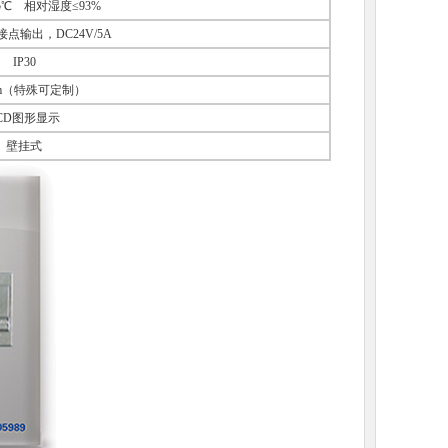
55℃ 相对湿度≤93%
点输出，DC24V/5A
IP30
00m（特殊可定制）
CD图形显示
壁挂式