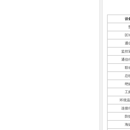
设
区
通
监控
通信
联
总
绝
工
环境温
连接
防
海