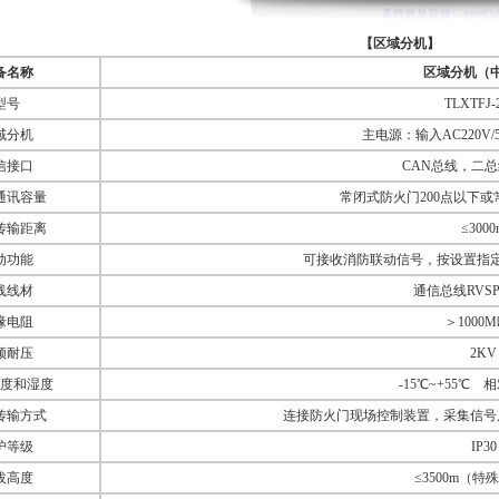
【区域分机】
备名称
区域分机（
型号
TLXTFJ-
域分机
主电源：输入AC220V/5
信接口
CAN总线，二
通讯容量
常闭式防火门200点以下或
传输距离
≤3000
动功能
可接收消防联动信号，按设置指
线线材
通信总线RVSP2
缘电阻
＞1000
频耐压
2KV
度和湿度
-15℃~+55℃ 
传输方式
连接防火门现场控制装置，采集信号
护等级
IP30
拔高度
≤3500m（