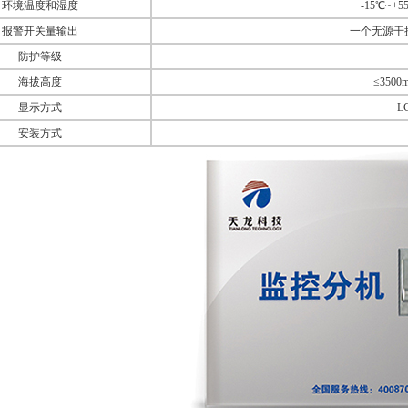
环境温度和湿度
-15℃~+
报警开关量输出
一个无源干接
防护等级
海拔高度
≤35
显示方式
L
安装方式