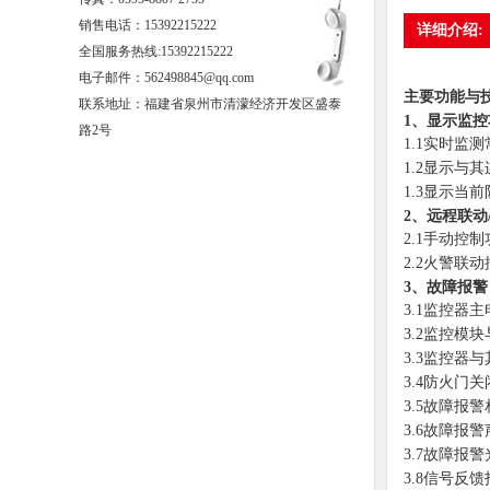
销售电话：
15392215222
详细介绍:
全国服务热线:15392215222
电子邮件：562498845@qq.com
主要功能与
联系地址：福建省泉州市清濛经济开发区盛泰
1、显示监控
路2号
1.1实时监
1.2显示
1.3显示当
2、远程联动
2.1手动
2.2火警
3、故障报警
3.1监控器
3.2监控
3.3监控器
3.4防火门
3.5故障报警
3.6故障
3.7故障报
3.8信号反