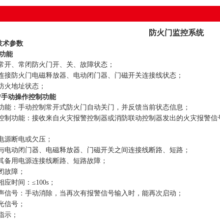
防火门监控系统
技术参数
功能
测常开、常闭防火门开、关、故障状态；
与其连接防火门电磁释放器、电动闭门器、门磁开关连接线状态；
前防火地址状态；
/手动操作控制功能
控制功能：手动控制常开式防火门自动关门，并反馈当前状态信息；
联动控制功能：接收来自火灾报警控制器或消防联动控制器发出的火灾报警
主电源断电或欠压；
模块与电动闭门器、电磁释放器、门磁开关之间连接线断路、短路；
与其备用电源连接线断路、短路故障；
关闭故障；
相应时间：≤100s；
报警声信号：手动消除，当再次有报警信号输入时，能再次启动；
警光信号；
馈指示；