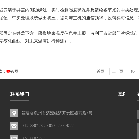
安装于井盖内侧边缘处，实时检测湿度状况并反馈给各节点的中央处理系
定值，中央处理系统做出响应，提高与主机的通信频率，反馈实时信息，
固定在井盖下方，采集地表温度信息并上报，有利于市政部门掌握城市各
度变化曲线，对未来温度进行预测）
。
次：
89
/97
页
首页
上一页
85
+
联系我们
更多 +
福建省泉州市清濛经济开发区盛泰路2号
参
0595-8807 2355 / 0595-2266 4222
0595-8807 2755