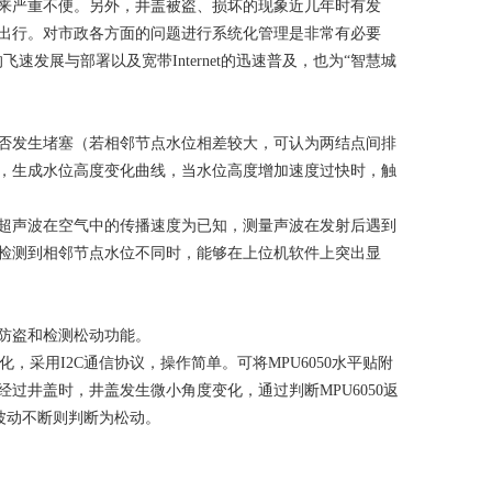
来严重不便。另外，井盖被盗、损坏的现象近几年时有发
出行。对市政各方面的问题进行系统化管理是非常有必要
的飞速发展与部署以及宽带
Internet
的迅速普及，也为
“
智慧城
发生堵塞（若相邻节点水位相差较大，可认为两结点间排
，生成水位高度变化曲线，当水位高度增加速度过快时，触
声波在空气中的传播速度为已知，测量声波在发射后遇到
检测到相邻节点水位不同时，能够在上位机软件上突出显
防盗和检测松动功能。
，采用I2C通信协议，操作简单。可将MPU6050水平贴附
过井盖时，井盖发生微小角度变化，通过判断MPU6050返
间波动不断则判断为松动。