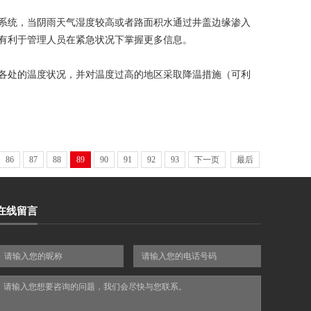
统，当阴雨天气湿度较高或者路面积水通过井盖边缘渗入
有利于管理人员在紧急状况下掌握更多信息。
处的温度状况，并对温度过高的地区采取降温措施（可利
86
87
88
89
90
91
92
93
下一页
最后
在线留言