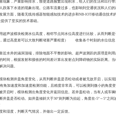
塞现象，严重影响排水，致使道路频繁出现积水，给人们的生活和出行带
人跌落下水道的现象出现。公路车流量过多，也影响到交通状况和人们的
发展方面，随着无线传感器智能感知技术的进步和
NB-IOT
移动通信技术
设提供了坚实的技术基础。
超声波模块检测水位高度，相邻节点间水位高度进行比较，从而判断是否
，通过高度差可以大致判断堵塞严重程度） 收集各个时刻的水位信息
近水井的涵洞顶端，排除地面不平整的影响。超声波测距的原理是利用超
的时间，根据发射和接收的时间差计算出发射点到障碍物的实际距离。当
解决问题。
块检测井盖角度变化，从而判断井盖是否松动或者被无故开启，以实现
50具有角加速度和加速度检测功能，且精度非常高，可以检测到微小的角度变化
被开启时，模块检测出角度变化并返回信息。若井盖松动，当有人或车辆经
断井盖是否松动。如井盖倾斜大于30°则判断为抬起，角度在-5°～5°之
控
和湿度，判断天气情况，并做出一定反馈。