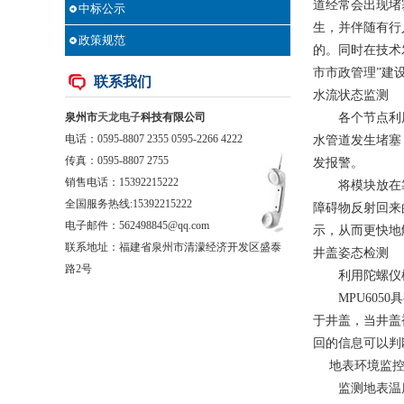
道经常会出现堵
中标公示
生，并伴随有行
政策规范
的。同时在技术
市市政管理
”
建
联系我们
水流状态监测
泉州市
天龙电子
科技有限公司
各个节点利用
电话：0595-8807 2355 0595-2266 4222
水管道发生堵塞
传真：0595-8807 2755
发报警。
销售电话：
15392215222
将模块放在靠
全国服务热线:15392215222
障碍物反射回来
电子邮件：562498845@qq.com
示，从而更快地
联系地址：福建省泉州市清濛经济开发区盛泰
井盖姿态检测
路2号
利用陀螺仪模
MPU60
于井盖，当井盖
回的信息可以判
地表环境监
监测地表温度