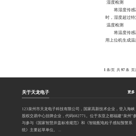
湿度检测
将湿度传感器
时，湿度超过特
温度检测
将温度传感器
用上位机生成温
1
条/页 共
97
条 页
关于天龙电子
更多 
123泉州市天龙电子科技有限公司，国家高新技术企业，登入海峡
股权交易中心挂牌企业，代码682771。位于东亚之都福建“泉州”
与参与《国家智慧井盖标准规范》和《智能配电粒子感知预警系
统》主要起草单位。 ...