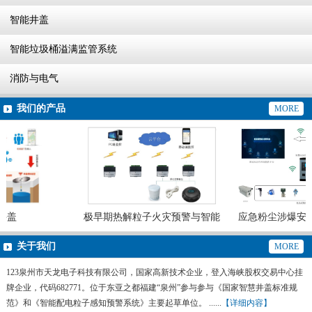
智能井盖
智能垃圾桶溢满监管系统
消防与电气
我们的产品
MORE
盖
极早期热解粒子火灾预警与智能
应急粉尘涉爆安全
灭火系统
预警系
关于我们
MORE
123泉州市天龙电子科技有限公司，国家高新技术企业，登入海峡股权交易中心挂
牌企业，代码682771。位于东亚之都福建“泉州”参与参与《国家智慧井盖标准规
范》和《智能配电粒子感知预警系统》主要起草单位。 ......
【详细内容】