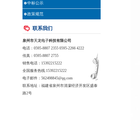
中标公示
政策规范
联系我们
泉州市
天龙电子
科技有限公司
电话：0595-8807 2355 0595-2266 4222
传真：0595-8807 2755
销售电话：
15392215222
全国服务热线:15392215222
电子邮件：562498845@qq.com
联系地址：福建省泉州市清濛经济开发区盛泰
路2号