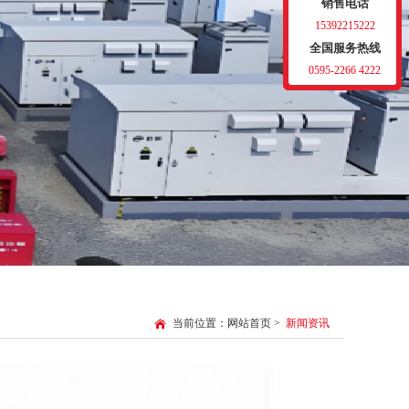
销售电话
15392215222
全国服务热线
0595-2266 4222
当前位置：
网站首页
>
新闻资讯