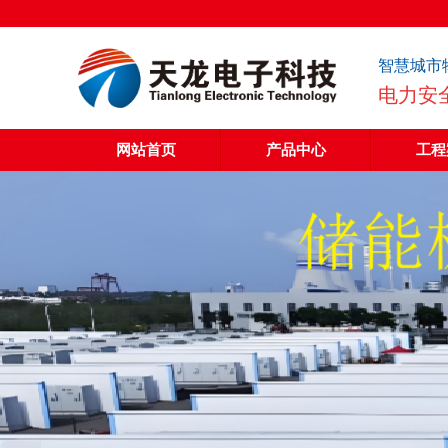
智慧城市
电力安
网站首页
产品中心
工程