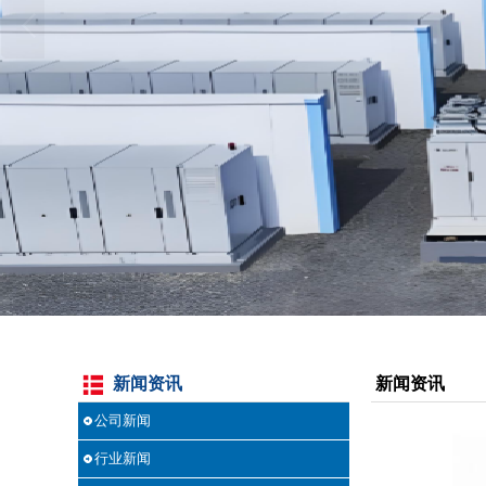
新闻资讯
新闻资讯
公司新闻
行业新闻