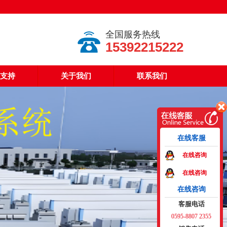
全国服务热线
15392215222
支持
关于我们
联系我们
在线客服
在线咨询
在线咨询
在线咨询
客服电话
0595-8807 2355